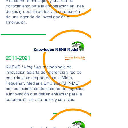
Plataforma Tecnológica y una red de
conocimiento para la cooperación en línea
de sus grupos expertos y la co-creación
de una Agenda de Investigación e
Innovación.
2011-2021
KMSME
Living Lab
, metodología de
innovación abierta de referencia y red de
conocimiento empoderan a la Micro,
Pequeña y Mediana Empresa (MIPyME)
con conocimiento del entorno de negocios
e innovación que deben enfrentar para la
co-creación de productos y servicios.