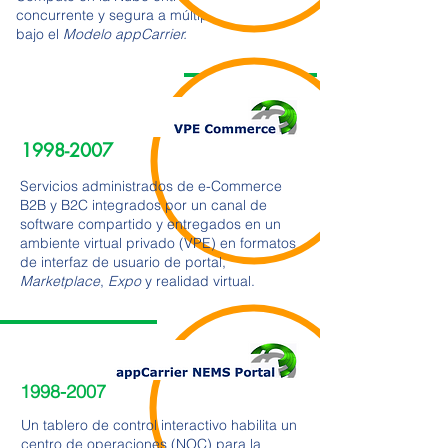
concurrente y segura a múltiples clientes
bajo el
Modelo
appCarrier.
1998-2007
Servicios administrados de e-Commerce
B2B y B2C integrados por un canal de
software compartido y entregados en un
ambiente virtual privado (VPE) en formatos
de interfaz de usuario de portal,
Marketplace
,
Expo
y realidad virtual.
1998-2007
Un tablero de control interactivo habilita un
centro de operaciones (NOC) para la