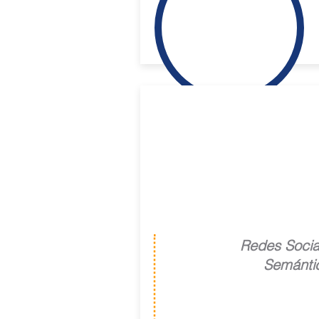
Lab Web 2.0
Redes Socia
Semánti