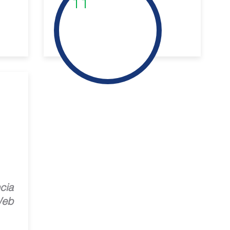
11
cia
Web