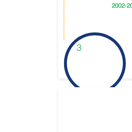
2002-2
1
3
Lab l SOA
Semántica