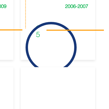
009
2006-2007
1
5
Lab ll Web 3.0