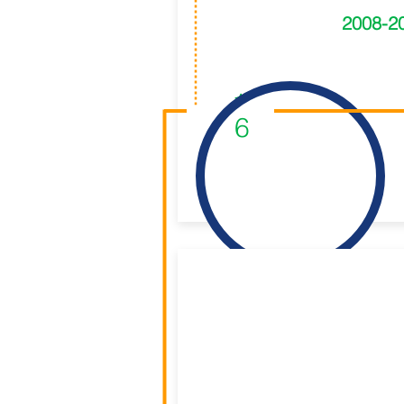
2008-2
1
6
Lab l Web 3.0