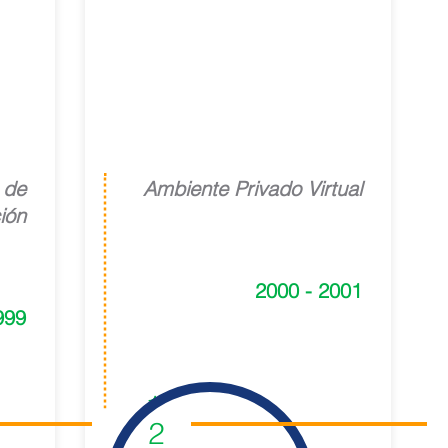
Lab appCarrier
 de
Ambiente Privado Virtual
ión
2000 - 2001
999
1
2