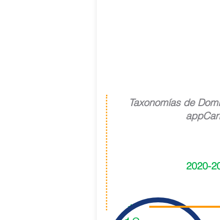
Lab l Base de
Conocimiento
Taxonomías de Domi
appCarr
2020-2
1