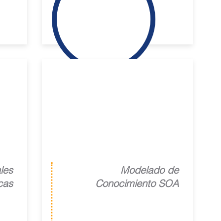
Lab ll SOA
Semántica
les
Modelado de
cas
Conocimiento SOA